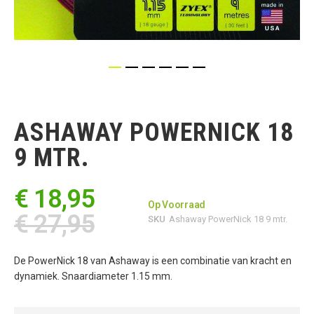
Ga
naar
het
ASHAWAY POWERNICK 18
begin
van
9 MTR.
de
afbeeldingen-
gallerij
€ 18,95
Op Voorraad
€ 27,95
SKU
Ashaway PowerNick 18 9 mtr.
De PowerNick 18 van Ashaway is een combinatie van kracht en
dynamiek. Snaardiameter 1.15 mm.